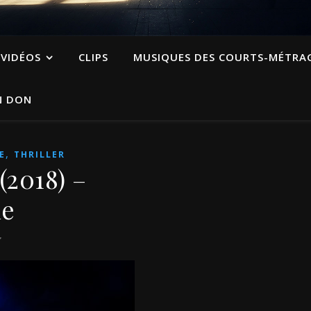
VIDÉOS
CLIPS
MUSIQUES DES COURTS-MÉTRA
N DON
,
E
THRILLER
(2018) –
ie
7