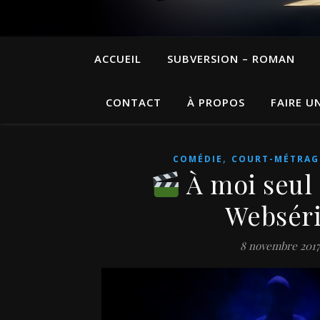
ACCUEIL
SUBVERSION – ROMAN
CONTACT
À PROPOS
FAIRE U
,
COMÉDIE
COURT-MÉTRAG
À moi seul 
Websér
8 novembre 201