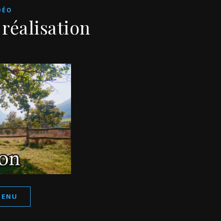
DÉO
 réalisation
TENU