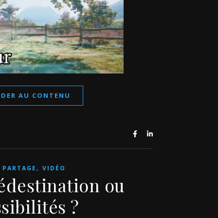
ÉDER AU CONTENU
,
,
PARTAGE
VIDÉO
rédestination ou
sibilités ?