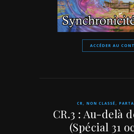
ACCÉDER AU CON
,
,
CR
NON CLASSÉ
PARTA
CR.3 : Au-delà 
(Spécial 31 o