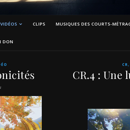
VIDÉOS
CLIPS
MUSIQUES DES COURTS-MÉTRA
N DON
DÉO
CR
onicités
CR.4 : Une 
1