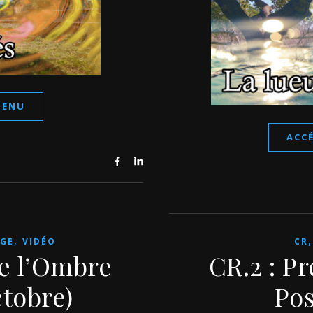
TENU
ACC
,
GE
VIDÉO
CR
de l’Ombre
CR.2 : P
ctobre)
Pos