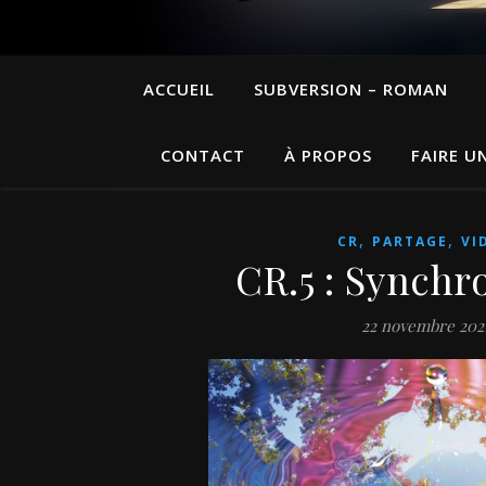
ACCUEIL
SUBVERSION – ROMAN
CONTACT
À PROPOS
FAIRE U
,
,
CR
PARTAGE
VI
CR.5 : Synchr
22 novembre 202