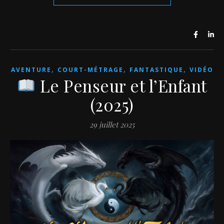
,
,
,
AVENTURE
COURT-MÉTRAGE
FANTASTIQUE
VIDÉO
Le Penseur et l’Enfant
(2025)
29 juillet 2025