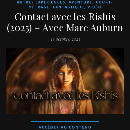
,
,
AUTRES EXPÉRIENCES
AVENTURE
COURT-
,
,
MÉTRAGE
FANTASTIQUE
VIDÉO
Contact avec les Rishis
(2025) – Avec Marc Auburn
13 octobre 2025
ACCÉDER AU CONTENU