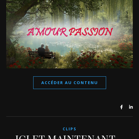
ACCÉDER AU CONTENU
CLIPS
ICI ET MAINTENANT –