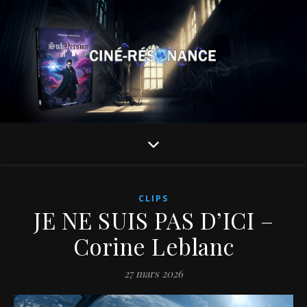
CLIPS
JE NE SUIS PAS D’ICI –
Corine Leblanc
27 mars 2026